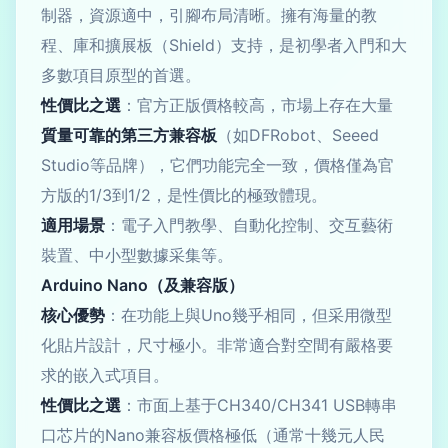
制器，資源適中，引腳布局清晰。擁有海量的教
程、庫和擴展板（Shield）支持，是初學者入門和大
多數項目原型的首選。
性價比之選
：官方正版價格較高，市場上存在大量
質量可靠的第三方兼容板
（如DFRobot、Seeed
Studio等品牌），它們功能完全一致，價格僅為官
方版的1/3到1/2，是性價比的極致體現。
適用場景
：電子入門教學、自動化控制、交互藝術
裝置、中小型數據采集等。
Arduino Nano（及兼容版）
核心優勢
：在功能上與Uno幾乎相同，但采用微型
化貼片設計，尺寸極小。非常適合對空間有嚴格要
求的嵌入式項目。
性價比之選
：市面上基于CH340/CH341 USB轉串
口芯片的Nano兼容板價格極低（通常十幾元人民