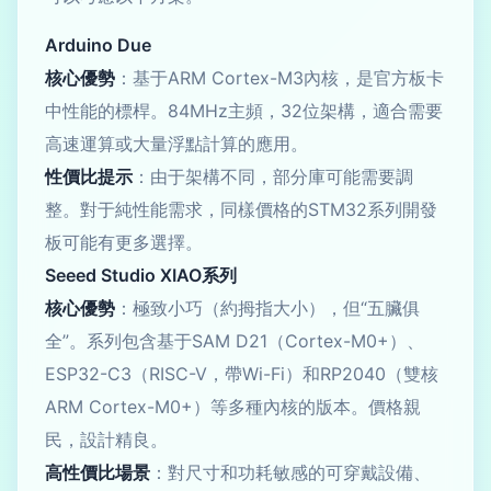
Arduino Due
核心優勢
：基于ARM Cortex-M3內核，是官方板卡
中性能的標桿。84MHz主頻，32位架構，適合需要
高速運算或大量浮點計算的應用。
性價比提示
：由于架構不同，部分庫可能需要調
整。對于純性能需求，同樣價格的STM32系列開發
板可能有更多選擇。
Seeed Studio XIAO系列
核心優勢
：極致小巧（約拇指大小），但“五臟俱
全”。系列包含基于SAM D21（Cortex-M0+）、
ESP32-C3（RISC-V，帶Wi-Fi）和RP2040（雙核
ARM Cortex-M0+）等多種內核的版本。價格親
民，設計精良。
高性價比場景
：對尺寸和功耗敏感的可穿戴設備、