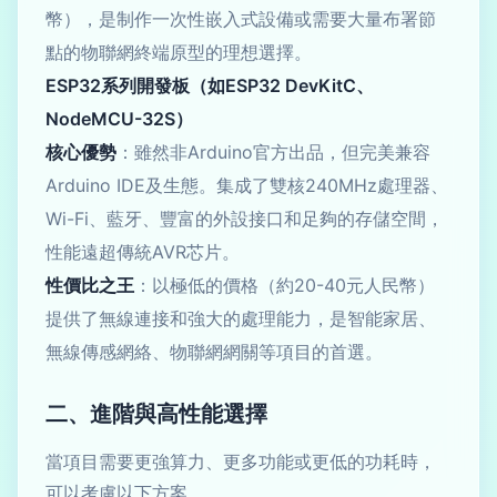
幣），是制作一次性嵌入式設備或需要大量布署節
點的物聯網終端原型的理想選擇。
ESP32系列開發板（如ESP32 DevKitC、
NodeMCU-32S）
核心優勢
：雖然非Arduino官方出品，但完美兼容
Arduino IDE及生態。集成了雙核240MHz處理器、
Wi-Fi、藍牙、豐富的外設接口和足夠的存儲空間，
性能遠超傳統AVR芯片。
性價比之王
：以極低的價格（約20-40元人民幣）
提供了無線連接和強大的處理能力，是智能家居、
無線傳感網絡、物聯網網關等項目的首選。
二、進階與高性能選擇
當項目需要更強算力、更多功能或更低的功耗時，
可以考慮以下方案。