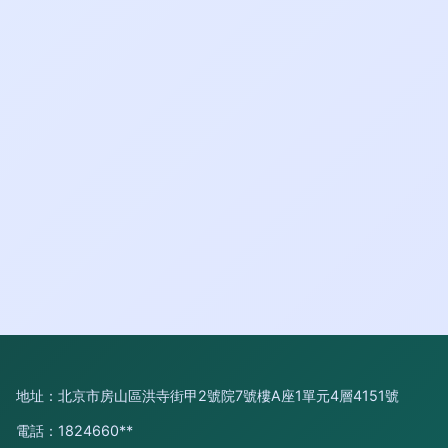
地址：北京市房山區洪寺街甲2號院7號樓A座1單元4層4151號
電話：1824660**