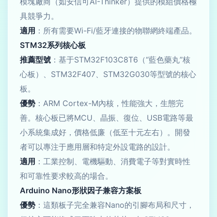
模塊廠商（如安信可AI-Thinker）提供的模組價格極
具競爭力。
適用
：所有需要Wi-Fi/藍牙連接的物聯網終端產品。
STM32系列核心板
推薦型號
：基于STM32F103C8T6（“藍色藥丸”核
心板）、STM32F407、STM32G030等型號的核心
板。
優勢
：ARM Cortex-M內核，性能強大，生態完
善。核心板已將MCU、晶振、復位、USB電路等最
小系統集成好，價格低廉（低至十元左右）。開發
者可以專注于應用層和特定外設電路的設計。
適用
：工業控制、電機驅動、消費電子等對實時性
和可靠性要求較高的場合。
Arduino Nano形狀因子兼容方案板
優勢
：這類板子完全兼容Nano的引腳布局和尺寸，