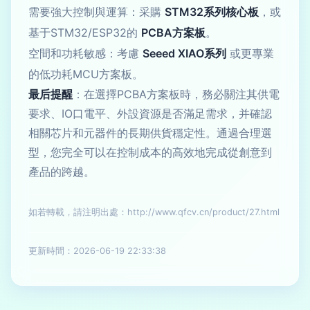
需要強大控制與運算：采購
STM32系列核心板
，或
基于STM32/ESP32的
PCBA方案板
。
空間和功耗敏感：考慮
Seeed XIAO系列
或更專業
的低功耗MCU方案板。
最后提醒
：在選擇PCBA方案板時，務必關注其供電
要求、IO口電平、外設資源是否滿足需求，并確認
相關芯片和元器件的長期供貨穩定性。通過合理選
型，您完全可以在控制成本的高效地完成從創意到
產品的跨越。
如若轉載，請注明出處：http://www.qfcv.cn/product/27.html
更新時間：2026-06-19 22:33:38