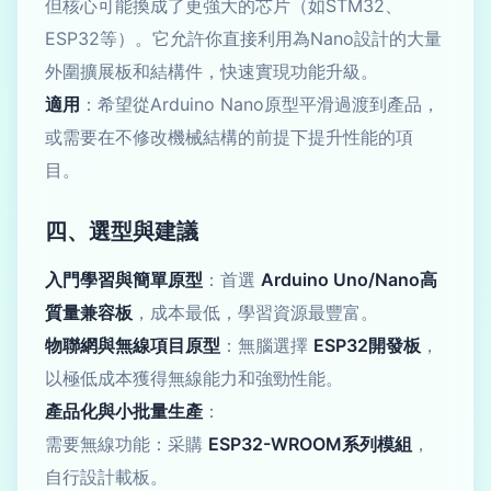
但核心可能換成了更強大的芯片（如STM32、
ESP32等）。它允許你直接利用為Nano設計的大量
外圍擴展板和結構件，快速實現功能升級。
適用
：希望從Arduino Nano原型平滑過渡到產品，
或需要在不修改機械結構的前提下提升性能的項
目。
四、選型與建議
入門學習與簡單原型
：首選
Arduino Uno/Nano高
質量兼容板
，成本最低，學習資源最豐富。
物聯網與無線項目原型
：無腦選擇
ESP32開發板
，
以極低成本獲得無線能力和強勁性能。
產品化與小批量生產
：
需要無線功能：采購
ESP32-WROOM系列模組
，
自行設計載板。